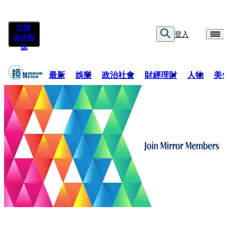
訂閱
登入
紙本雜
誌
最新
娛樂
政治社會
財經理財
人物
美