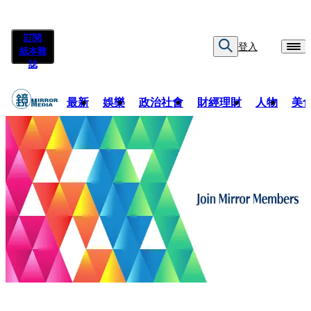
訂閱
登入
紙本雜
誌
最新
娛樂
政治社會
財經理財
人物
美