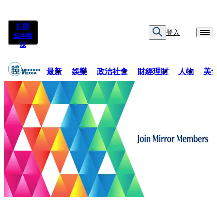
訂閱
登入
紙本雜
誌
最新
娛樂
政治社會
財經理財
人物
美