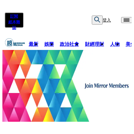
訂閱
登入
紙本雜
誌
最新
娛樂
政治社會
財經理財
人物
美