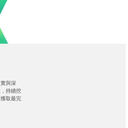
真實與深
性，持續挖
眾獲取最完