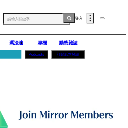
登入
瑪法達
專欄
動態雜誌
訂閱紙本雜誌
Podcasts