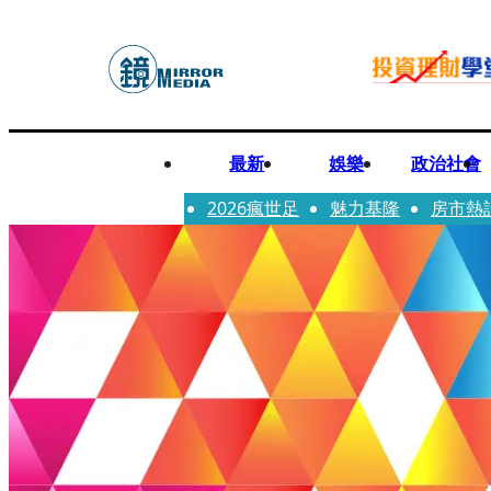
最新
娛樂
政治社會
2026瘋世足
魅力基隆
房市熱