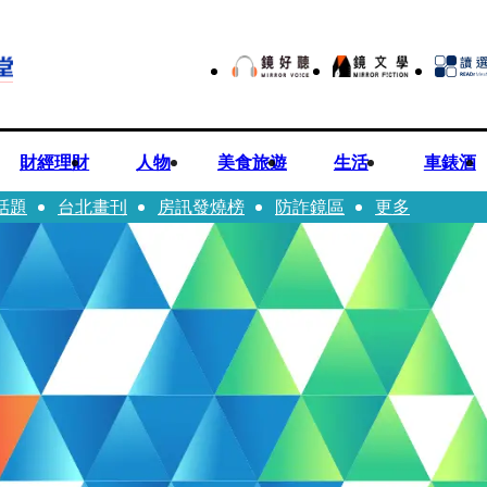
財經理財
人物
美食旅遊
生活
車錶酒
話題
台北畫刊
房訊發燒榜
防詐鏡區
更多