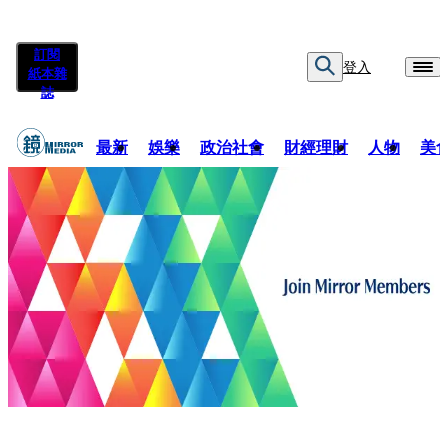
訂閱
登入
紙本雜
誌
最新
娛樂
政治社會
財經理財
人物
美