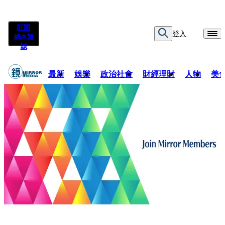
訂閱
登入
紙本雜
誌
最新
娛樂
政治社會
財經理財
人物
美