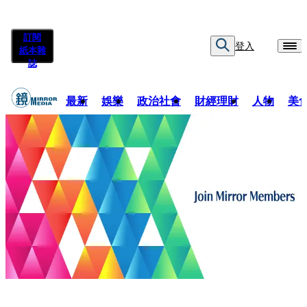
訂閱
登入
紙本雜
誌
最新
娛樂
政治社會
財經理財
人物
美