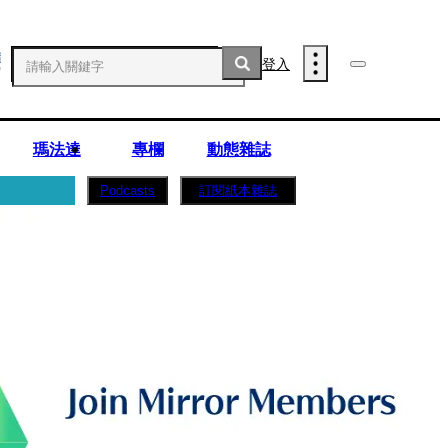
登入
瑪法達
專欄
動態雜誌
訂閱紙本雜誌
Podcasts