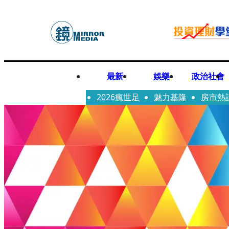
最新
娛樂
政治社會
2026瘋世足
魅力基隆
房市熱