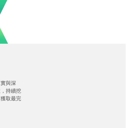
真實與深
性，持續挖
眾獲取最完