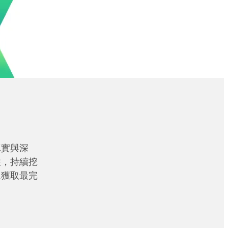
真實與深
性，持續挖
眾獲取最完