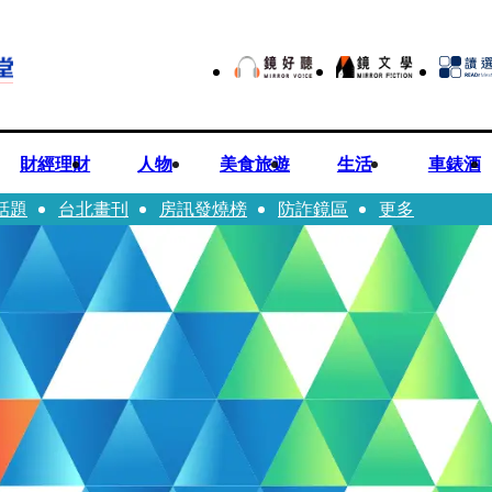
財經理財
人物
美食旅遊
生活
車錶酒
話題
台北畫刊
房訊發燒榜
防詐鏡區
更多