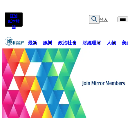
訂閱
登入
紙本雜
誌
最新
娛樂
政治社會
財經理財
人物
美