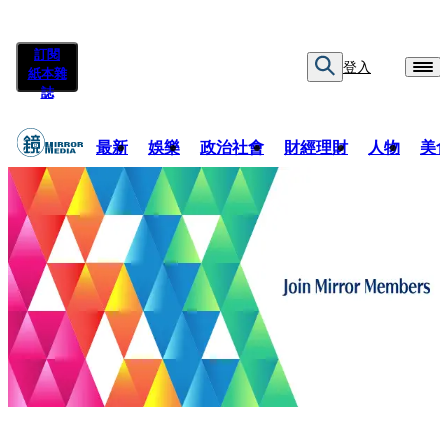
訂閱
登入
紙本雜
誌
最新
娛樂
政治社會
財經理財
人物
美