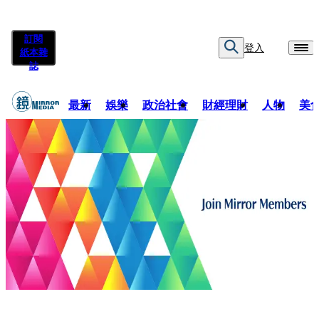
訂閱
登入
紙本雜
誌
最新
娛樂
政治社會
財經理財
人物
美