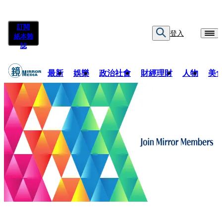
訂閱
登入
紙本雜
誌
最新
娛樂
政治社會
財經理財
人物
美