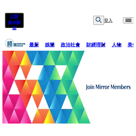
訂閱
登入
紙本雜
誌
最新
娛樂
政治社會
財經理財
人物
美