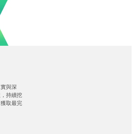
真實與深
性，持續挖
眾獲取最完