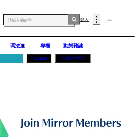
登入
瑪法達
專欄
動態雜誌
訂閱紙本雜誌
Podcasts