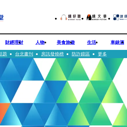
財經理財
人物
美食旅遊
生活
車錶酒
話題
台北畫刊
房訊發燒榜
防詐鏡區
更多