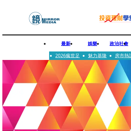
最新
娛樂
政治社會
2026瘋世足
魅力基隆
房市熱