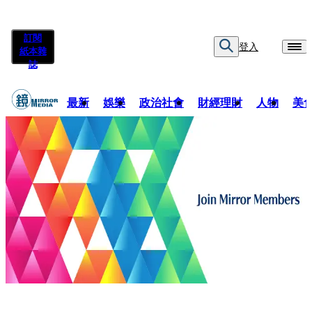
訂閱
登入
紙本雜
誌
最新
娛樂
政治社會
財經理財
人物
美