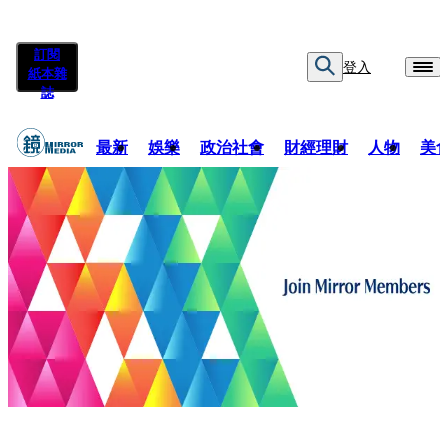
訂閱
登入
紙本雜
誌
最新
娛樂
政治社會
財經理財
人物
美