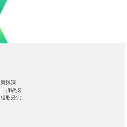
真實與深
性，持續挖
眾獲取最完