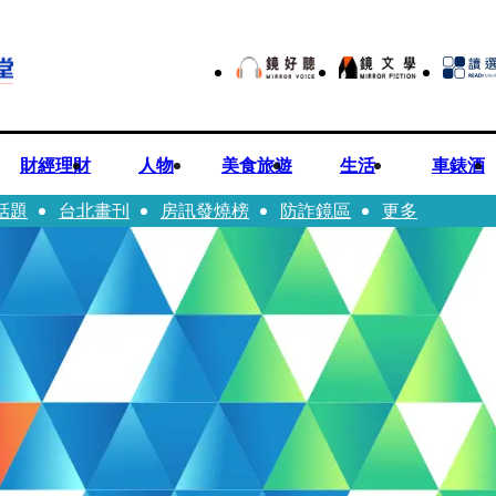
財經理財
人物
美食旅遊
生活
車錶酒
話題
台北畫刊
房訊發燒榜
防詐鏡區
更多