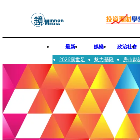
最新
娛樂
政治社會
2026瘋世足
魅力基隆
房市熱