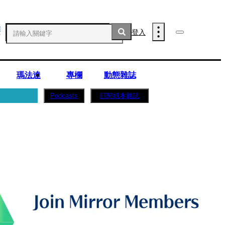
登入
瑪法達
專欄
動態雜誌
訂閱紙本雜誌
Podcasts