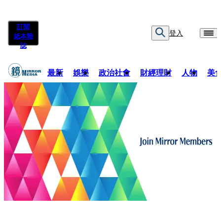
訂閱
登入
紙本雜
誌
最新
娛樂
政治社會
財經理財
人物
美