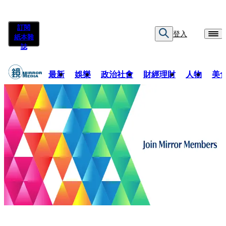
訂閱
登入
紙本雜
誌
最新
娛樂
政治社會
財經理財
人物
美