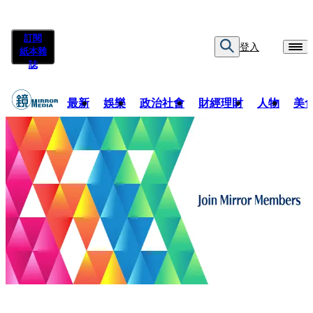
訂閱
登入
紙本雜
誌
最新
娛樂
政治社會
財經理財
人物
美