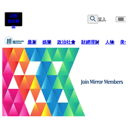
訂閱
登入
紙本雜
誌
最新
娛樂
政治社會
財經理財
人物
美