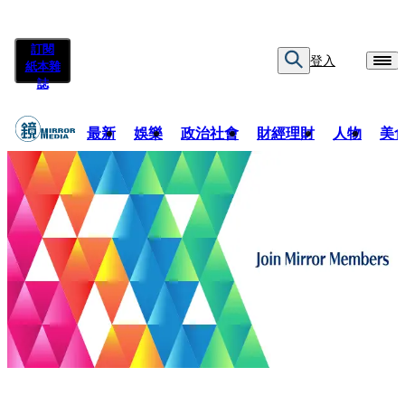
訂閱
登入
紙本雜
誌
最新
娛樂
政治社會
財經理財
人物
美