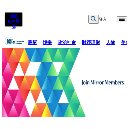
訂閱
登入
紙本雜
誌
最新
娛樂
政治社會
財經理財
人物
美