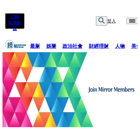
訂閱
登入
紙本雜
誌
最新
娛樂
政治社會
財經理財
人物
美