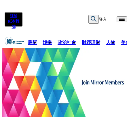
訂閱
登入
紙本雜
誌
最新
娛樂
政治社會
財經理財
人物
美