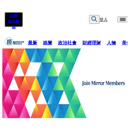
訂閱
登入
紙本雜
誌
最新
娛樂
政治社會
財經理財
人物
美