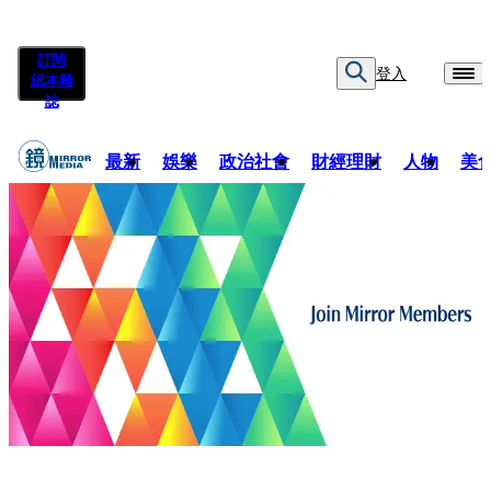
訂閱
登入
紙本雜
誌
最新
娛樂
政治社會
財經理財
人物
美