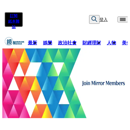
訂閱
登入
紙本雜
誌
最新
娛樂
政治社會
財經理財
人物
美