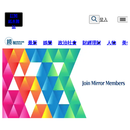
訂閱
登入
紙本雜
誌
最新
娛樂
政治社會
財經理財
人物
美