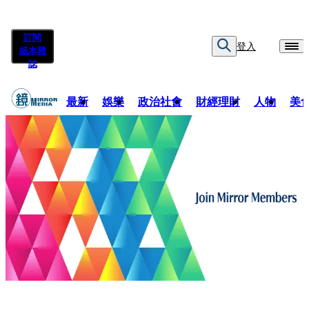
訂閱
登入
紙本雜
誌
最新
娛樂
政治社會
財經理財
人物
美