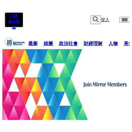
訂閱
登入
紙本雜
誌
最新
娛樂
政治社會
財經理財
人物
美