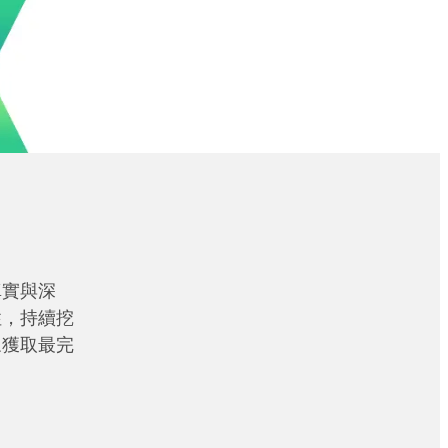
真實與深
性，持續挖
眾獲取最完