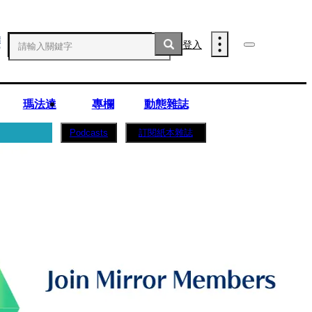
登入
瑪法達
專欄
動態雜誌
訂閱紙本雜誌
Podcasts