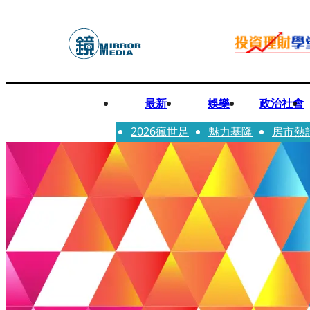
最新
娛樂
政治社會
2026瘋世足
魅力基隆
房市熱