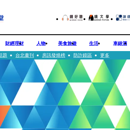
財經理財
人物
美食旅遊
生活
車錶酒
話題
台北畫刊
房訊發燒榜
防詐鏡區
更多