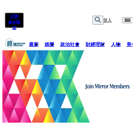
訂閱
登入
紙本雜
誌
最新
娛樂
政治社會
財經理財
人物
美