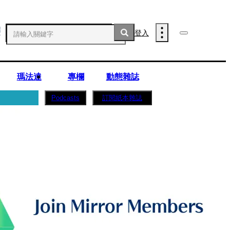
登入
瑪法達
專欄
動態雜誌
訂閱紙本雜誌
Podcasts