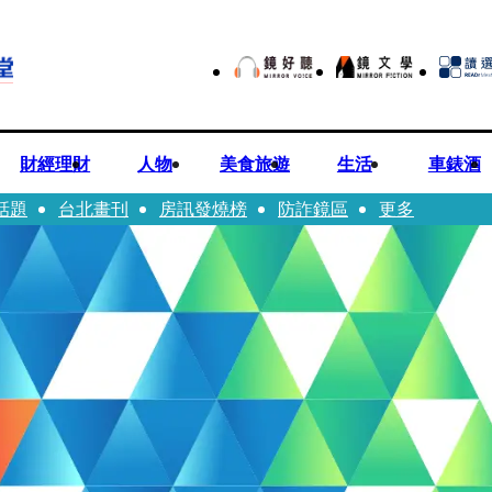
財經理財
人物
美食旅遊
生活
車錶酒
話題
台北畫刊
房訊發燒榜
防詐鏡區
更多