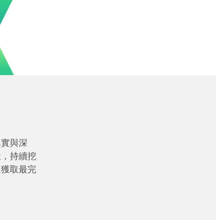
真實與深
性，持續挖
眾獲取最完