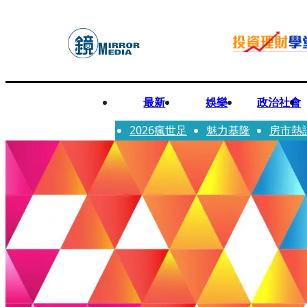
最新
娛樂
政治社會
2026瘋世足
魅力基隆
房市熱