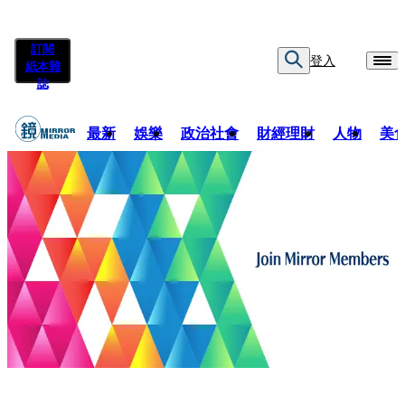
訂閱
登入
紙本雜
誌
最新
娛樂
政治社會
財經理財
人物
美