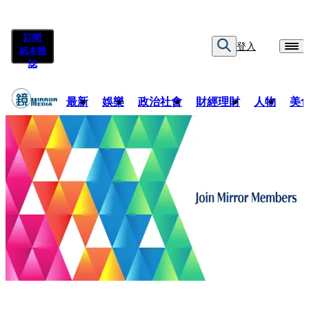
訂閱
登入
紙本雜
誌
最新
娛樂
政治社會
財經理財
人物
美