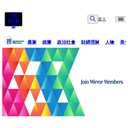
訂閱
登入
紙本雜
誌
最新
娛樂
政治社會
財經理財
人物
美