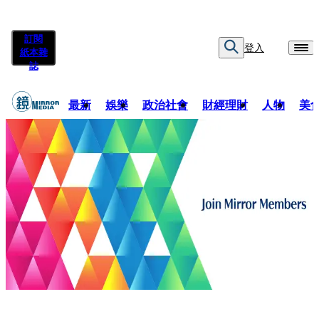
訂閱
登入
紙本雜
誌
最新
娛樂
政治社會
財經理財
人物
美