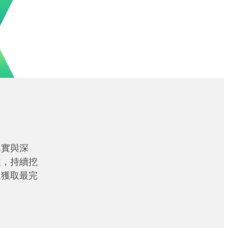
真實與深
性，持續挖
眾獲取最完