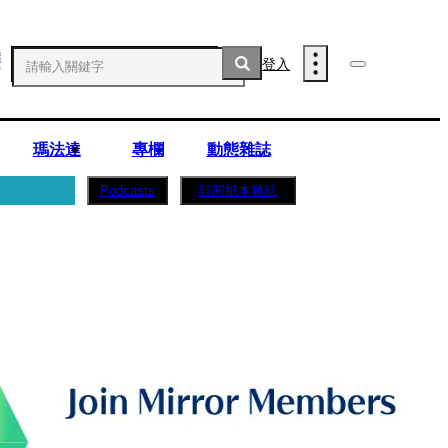
登入
瑪法達
專欄
動態雜誌
訂閱紙本雜誌
Podcasts