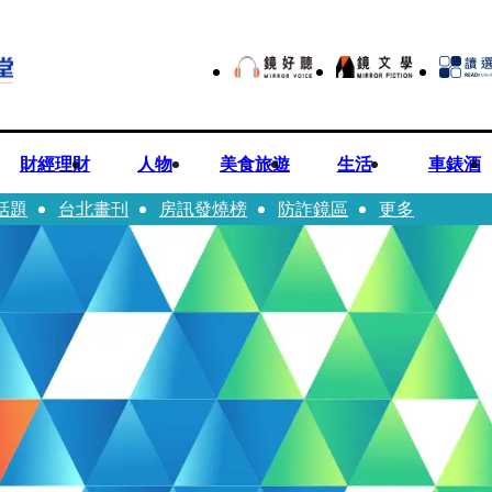
財經理財
人物
美食旅遊
生活
車錶酒
話題
台北畫刊
房訊發燒榜
防詐鏡區
更多