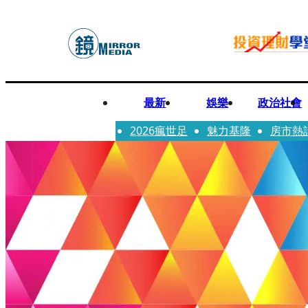
最新
娛樂
政治社會
2026瘋世足
魅力基隆
房市熱