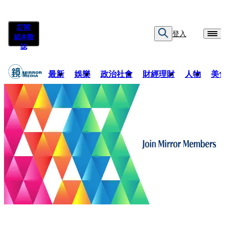
訂閱
登入
紙本雜
誌
最新
娛樂
政治社會
財經理財
人物
美