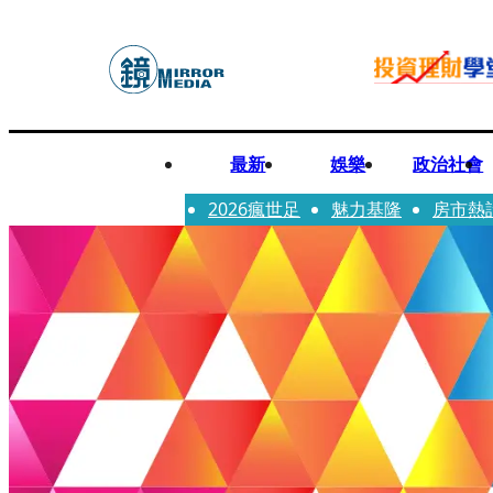
最新
娛樂
政治社會
2026瘋世足
魅力基隆
房市熱