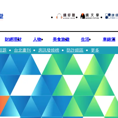
財經理財
人物
美食旅遊
生活
車錶酒
話題
台北畫刊
房訊發燒榜
防詐鏡區
更多