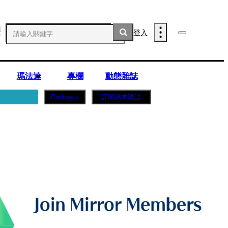
登入
瑪法達
專欄
動態雜誌
訂閱紙本雜誌
Podcasts