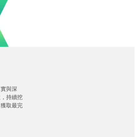
真實與深
性，持續挖
眾獲取最完