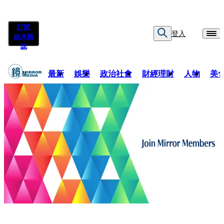
訂閱
登入
紙本雜
誌
最新
娛樂
政治社會
財經理財
人物
美