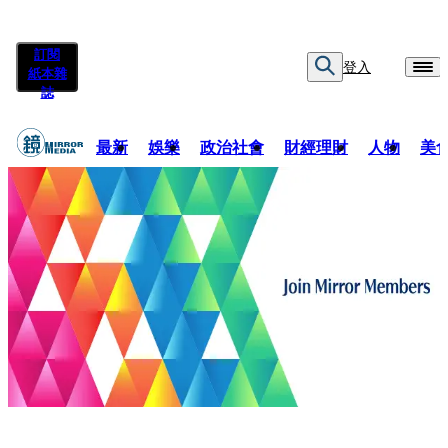
訂閱
登入
紙本雜
誌
最新
娛樂
政治社會
財經理財
人物
美