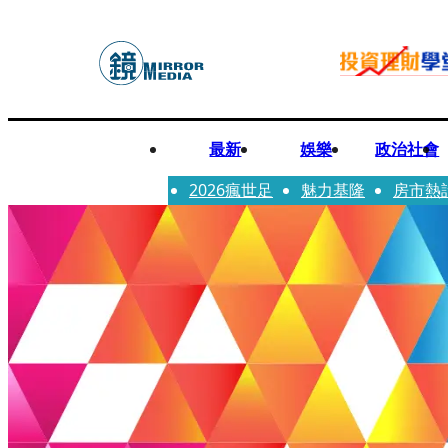
最新
娛樂
政治社會
2026瘋世足
魅力基隆
房市熱