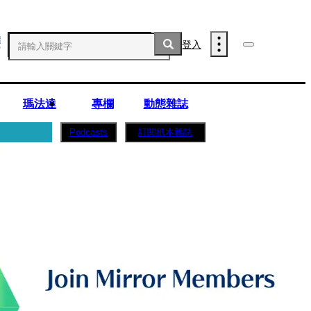
登入
瑪法達
專欄
動態雜誌
訂閱紙本雜誌
Podcasts