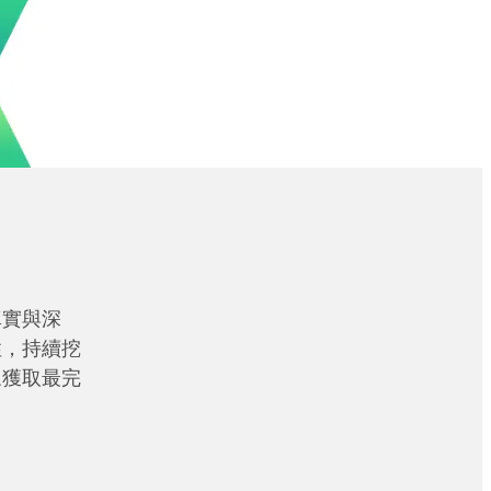
真實與深
性，持續挖
眾獲取最完