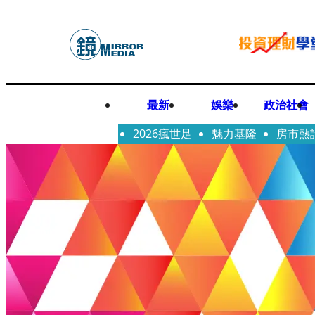
最新
娛樂
政治社會
2026瘋世足
魅力基隆
房市熱