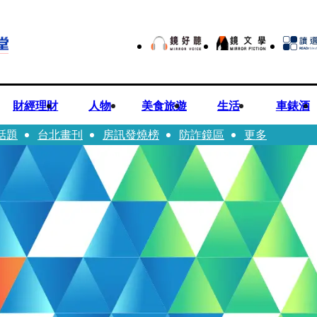
財經理財
人物
美食旅遊
生活
車錶酒
話題
台北畫刊
房訊發燒榜
防詐鏡區
更多