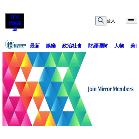
訂閱
登入
紙本雜
誌
最新
娛樂
政治社會
財經理財
人物
美