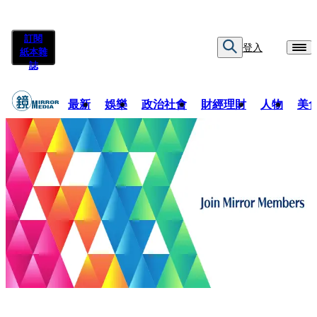
訂閱
登入
紙本雜
誌
最新
娛樂
政治社會
財經理財
人物
美