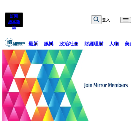
訂閱
登入
紙本雜
誌
最新
娛樂
政治社會
財經理財
人物
美